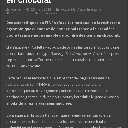
en chocolat
Admin
25 mars 2018
Actualités
,
AgroAlimentaire
1 Comment
2,064 Views
Des scientifiques de l’INRA (Institut national de la recherche
agronomique) viennent de donner naissance à la première
poule transgénique capable de pondre des œufs en chocolat.
Elle s’appelle « Poulette » et possède toutes les caractéristiques d’une
poule domestique du type
Gallus gallus domesticus.
A un détail près
cependant : cette affectueuse bestiole est capable de pondre des
œufs …. en chocolat.
Cette prouesse technologique est le fruit de longues années de
recherches au sein l’INRA (Institut national de la recherche
agronomique) où des ingénieurs ont enfin réussi à modifier le
patrimoine génétique d’une poule pour y introduire le gène du cacao
et celui de la feuille aluminium anodisée.
Conséquence : la poule transgénique engendrée est capable de
pondre des œufs en chocolat enveloppés d’une mince feuille
d’aluminium qui peut prendre différentes couleurs selon l’alimentation