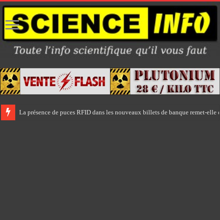
La présence de puces RFID dans les nouveaux billets de banque remet-elle e