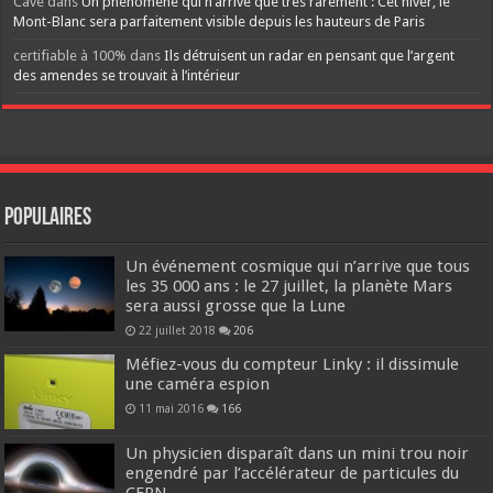
Cavé
dans
Un phénomène qui n’arrive que très rarement : Cet hiver, le
Mont-Blanc sera parfaitement visible depuis les hauteurs de Paris
certifiable à 100%
dans
Ils détruisent un radar en pensant que l’argent
des amendes se trouvait à l’intérieur
Populaires
Un événement cosmique qui n’arrive que tous
les 35 000 ans : le 27 juillet, la planète Mars
sera aussi grosse que la Lune
22 juillet 2018
206
Méfiez-vous du compteur Linky : il dissimule
une caméra espion
11 mai 2016
166
Un physicien disparaît dans un mini trou noir
engendré par l’accélérateur de particules du
CERN