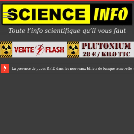
La présence de puces RFID dans les nouveaux billets de banque remet-elle e