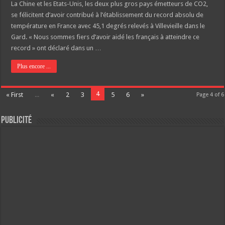
La Chine et les Etats-Unis, les deux plus gros pays émetteurs de CO2,
se félicitent d’avoir contribué à l’établissement du record absolu de
température en France avec 45,1 degrés relevés à Villevieille dans le
Gard. « Nous sommes fiers d’avoir aidé les français à atteindre ce
record » ont déclaré dans un …
Plus encore ...
4
« First
...
«
2
3
5
6
»
Page 4 of 6
Publicité