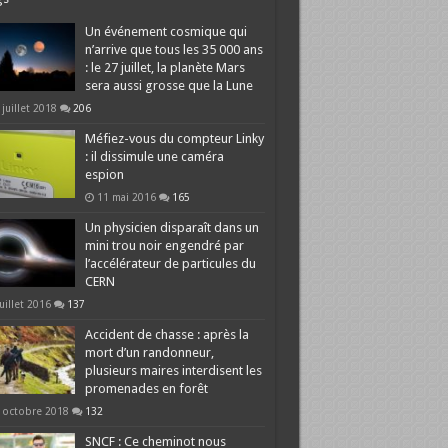
Un événement cosmique qui
n’arrive que tous les 35 000 ans
: le 27 juillet, la planète Mars
sera aussi grosse que la Lune
 juillet 2018
206
Méfiez-vous du compteur Linky
: il dissimule une caméra
espion
11 mai 2016
165
Un physicien disparaît dans un
mini trou noir engendré par
l’accélérateur de particules du
CERN
juillet 2016
137
Accident de chasse : après la
mort d’un randonneur,
plusieurs maires interdisent les
promenades en forêt
 octobre 2018
132
SNCF : Ce cheminot nous