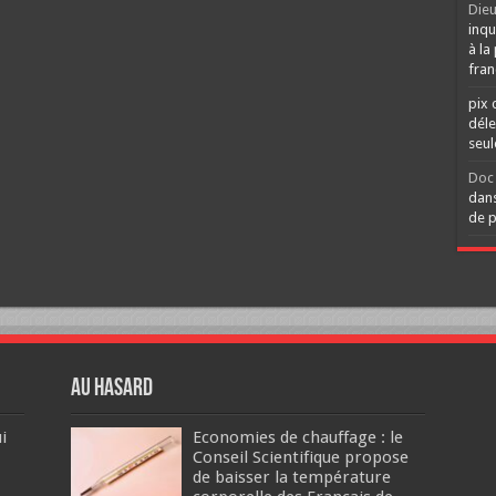
Dieu
inqu
à la
fran
pix 
déle
seu
Doc 
dans
de p
Au hasard
i
Economies de chauffage : le
Conseil Scientifique propose
de baisser la température