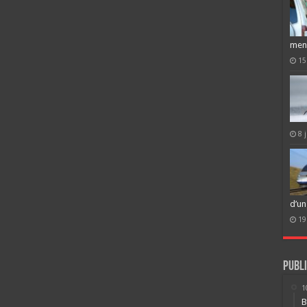
men
15
8 
d’un
19
Publi
1
B