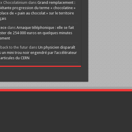
x Chocolatinium
dans
Grand remplacement :
iétante progression du terme « chocolatine »
 place de « pain au chocolat » sur le territoire
çais
cece
dans
Arnaque téléphonique : elle se fait
ster de 254 000 euros en quelques minutes
lement
back to the futur
dans
Un physicien disparaît
 un mini trou noir engendré par l’accélérateur
articules du CERN