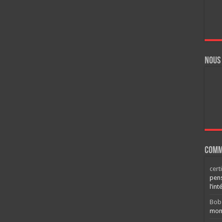
Nous
Comm
cert
pens
l’int
Bob
mont