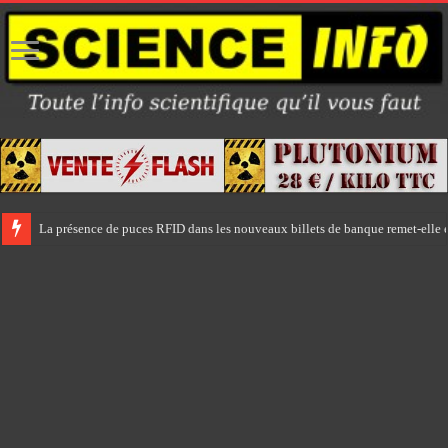
La présence de puces RFID dans les nouveaux billets de banque remet-elle e