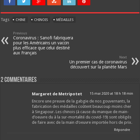
Tags
CHINE
CHINOIS
MÉDAILLES
Previous
Coronavirus : Sanofi fabriquera
pour les Américains un vaccin
plus efficace que celui destiné
aux Français
Next
Un premier cas de coronavirus
découvert sur la planète Mars
2 Commentaires
Margaret de Metripotet
15 mai 2020 at 18 h 18 min
Encore une preuve de la gabgie de nos gouvernants, la
fabrication des médailles coûtent beaucoup moins cher
à Singapour. Les chinois (à cause du manque de main-
d’oeuvre du à la sur-mortalité du covid-19) sont obligés
de faire avec de la main d’oeuvre importée hors de prix.
Répondre