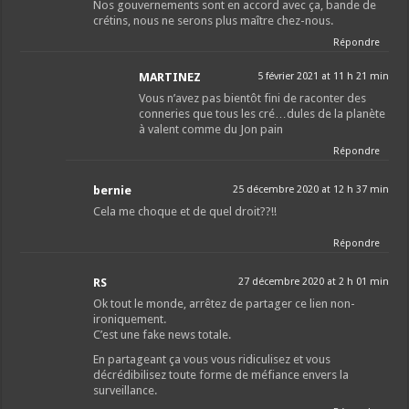
Nos gouvernements sont en accord avec ça, bande de
crétins, nous ne serons plus maître chez-nous.
Répondre
MARTINEZ
5 février 2021 at 11 h 21 min
Vous n’avez pas bientôt fini de raconter des
conneries que tous les cré…dules de la planète
à valent comme du Jon pain
Répondre
bernie
25 décembre 2020 at 12 h 37 min
Cela me choque et de quel droit??!!
Répondre
RS
27 décembre 2020 at 2 h 01 min
Ok tout le monde, arrêtez de partager ce lien non-
ironiquement.
C’est une fake news totale.
En partageant ça vous vous ridiculisez et vous
décrédibilisez toute forme de méfiance envers la
surveillance.