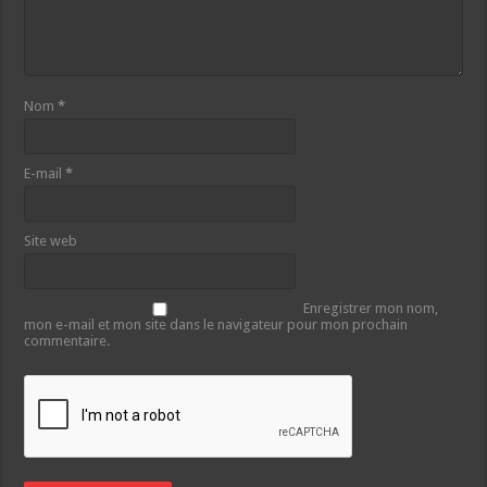
Nom
*
E-mail
*
Site web
Enregistrer mon nom,
mon e-mail et mon site dans le navigateur pour mon prochain
commentaire.