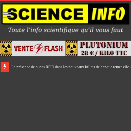
La présence de puces RFID dans les nouveaux billets de banque remet-elle e