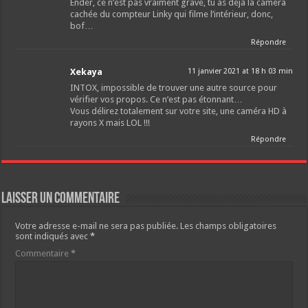
Ender, ce n’est pas vraiment grave, tu as déjà la caméra
cachée du compteur Linky qui filme l’intérieur, donc,
bof…
Répondre
Xekaya
11 janvier 2021 at 18 h 03 min
INTOX, impossible de trouver une autre source pour
vérifier vos propos. Ce n’est pas étonnant…
Vous délirez totalement sur votre site, une caméra HD à
rayons X mais LOL !!!
Répondre
Laisser un commentaire
Votre adresse e-mail ne sera pas publiée.
Les champs obligatoires
sont indiqués avec
*
Commentaire
*