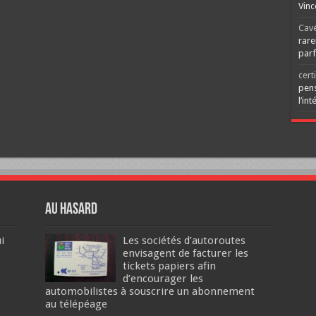
Vinc
Cav
rare
parf
cert
pens
l’int
Au hasard
i
Les sociétés d’autoroutes
envisagent de facturer les
tickets papiers afin
d’encourager les
automobilistes à souscrire un abonnement
au télépéage