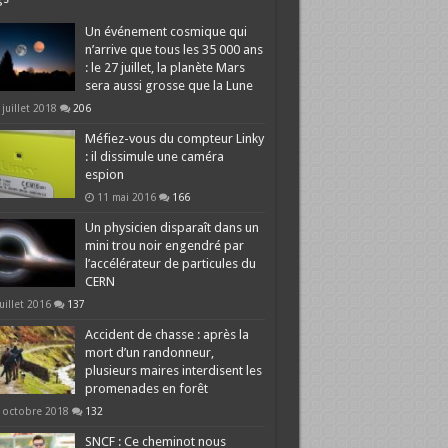
Un événement cosmique qui
n’arrive que tous les 35 000 ans
: le 27 juillet, la planète Mars
sera aussi grosse que la Lune
 juillet 2018
206
Méfiez-vous du compteur Linky
: il dissimule une caméra
espion
11 mai 2016
166
Un physicien disparaît dans un
mini trou noir engendré par
l’accélérateur de particules du
CERN
juillet 2016
137
Accident de chasse : après la
mort d’un randonneur,
plusieurs maires interdisent les
promenades en forêt
 octobre 2018
132
SNCF : Ce cheminot nous