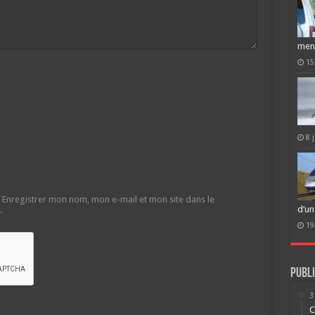
men
15
8 
Enregistrer mon nom, mon e-mail et mon site dans le
d’un
.
19
Publi
3
C