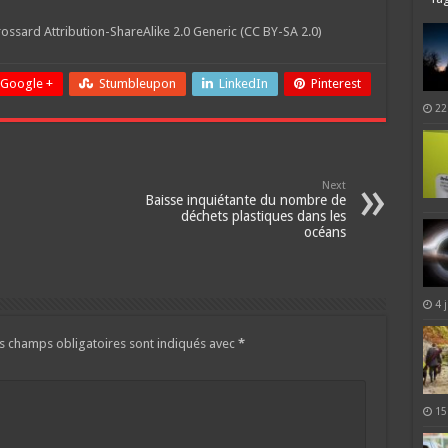
ossard Attribution-ShareAlike 2.0 Generic (CC BY-SA 2.0)
Google +
Stumbleupon
LinkedIn
Pinterest
22
Next
Baisse inquiétante du nombre de
déchets plastiques dans les
océans
4 
s champs obligatoires sont indiqués avec
*
15