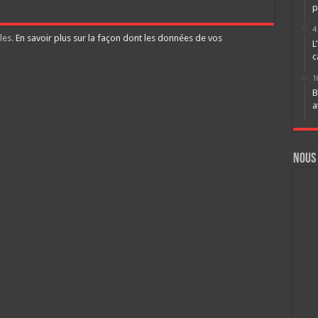
p
4
les.
En savoir plus sur la façon dont les données de vos
L
c
1
B
a
Nous