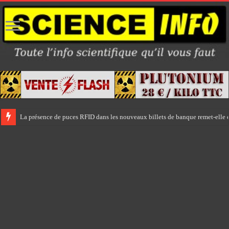
La présence de puces RFID dans les nouveaux billets de banque remet-elle e