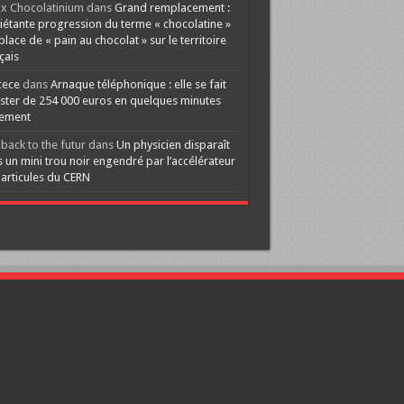
x Chocolatinium
dans
Grand remplacement :
iétante progression du terme « chocolatine »
 place de « pain au chocolat » sur le territoire
çais
cece
dans
Arnaque téléphonique : elle se fait
ster de 254 000 euros en quelques minutes
lement
back to the futur
dans
Un physicien disparaît
 un mini trou noir engendré par l’accélérateur
articules du CERN