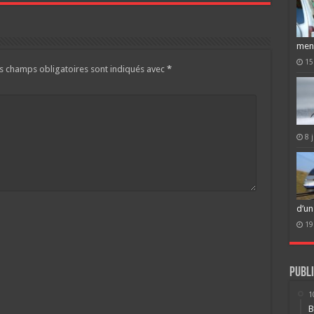
men
15
s champs obligatoires sont indiqués avec
*
8 
d’un
19
Publi
1
B