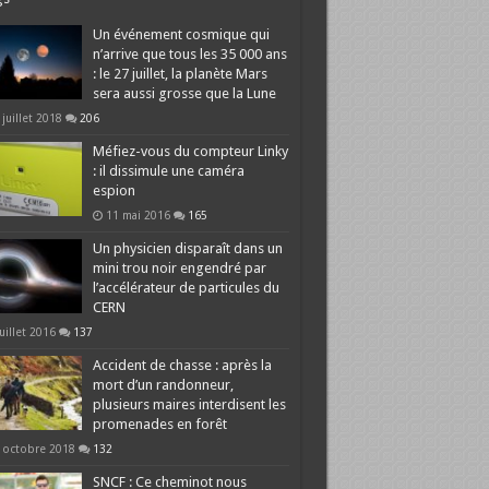
Un événement cosmique qui
n’arrive que tous les 35 000 ans
: le 27 juillet, la planète Mars
sera aussi grosse que la Lune
 juillet 2018
206
Méfiez-vous du compteur Linky
: il dissimule une caméra
espion
11 mai 2016
165
Un physicien disparaît dans un
mini trou noir engendré par
l’accélérateur de particules du
CERN
juillet 2016
137
Accident de chasse : après la
mort d’un randonneur,
plusieurs maires interdisent les
promenades en forêt
 octobre 2018
132
SNCF : Ce cheminot nous