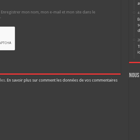
a
Enregistrer mon nom, mon e-mail et mon site dans le
4
.
E
s
d
2
T
i
Nous
les.
En savoir plus sur comment les données de vos commentaires