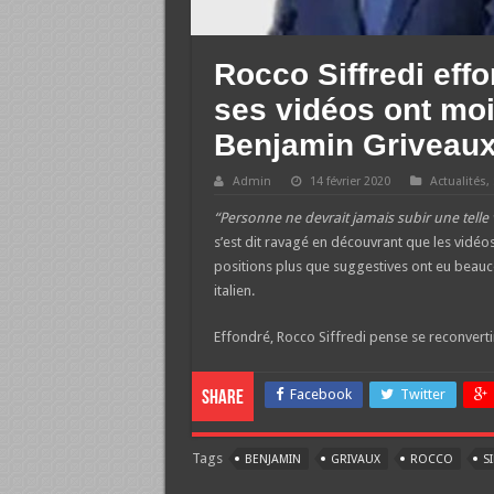
Rocco Siffredi eff
ses vidéos ont moi
Benjamin Griveau
Admin
14 février 2020
Actualités
,
“Personne ne devrait jamais subir une telle 
s’est dit ravagé en découvrant que les vidéo
positions plus que suggestives ont eu beauc
italien.
Effondré, Rocco Siffredi pense se reconvertir
Facebook
Twitter
Share
Tags
BENJAMIN
GRIVAUX
ROCCO
S