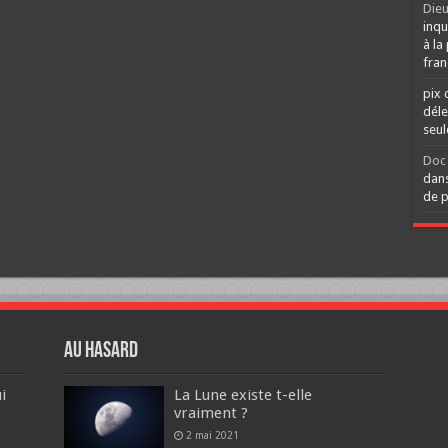
Dieu
inqu
à la
fran
pix 
déle
seu
Doc 
dans
de p
Au hasard
i
La Lune existe t-elle
vraiment ?
2 mai 2021