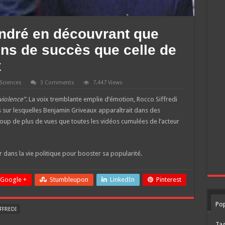
ondré en découvrant que
ns de succès que celle de
x
Sciences
3 Comments
7,447 Views
violence”
. La voix tremblante emplie d’émotion, Rocco Siffredi
s sur lesquelles Benjamin Griveaux apparaîtrait dans des
oup de plus de vues que toutes les vidéos cumulées de l’acteur
 dans la vie politique pour booster sa popularité.
Google +
Stumbleupon
LinkedIn
Pinterest
Pop
IFFREDI
Ta