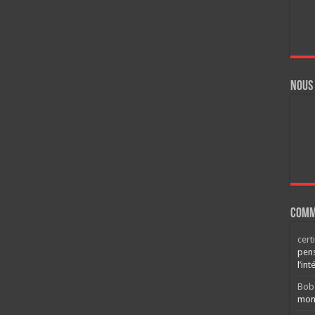
Nous
Comm
cert
pens
l’int
Bob
mont