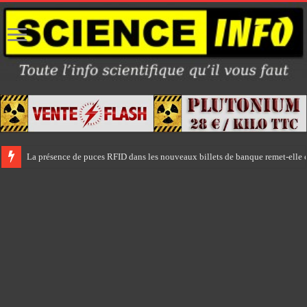
La présence de puces RFID dans les nouveaux billets de banque remet-elle e