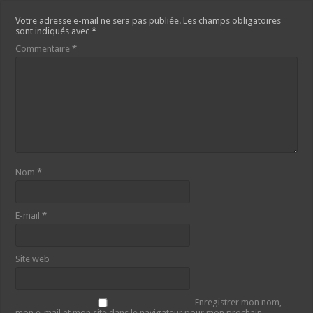
Votre adresse e-mail ne sera pas publiée.
Les champs obligatoires
sont indiqués avec
*
Commentaire
*
Nom
*
E-mail
*
Site web
Enregistrer mon nom,
mon e-mail et mon site dans le navigateur pour mon prochain