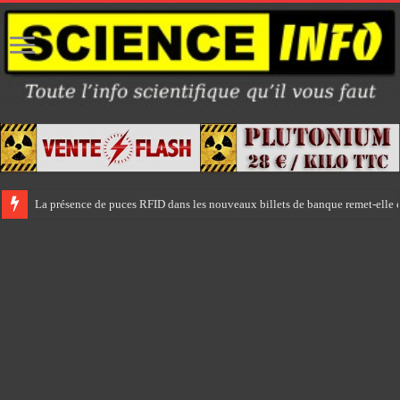
La présence de puces RFID dans les nouveaux billets de banque remet-elle e