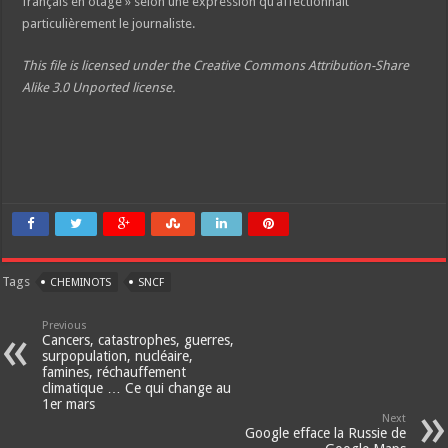
français en otage » selon une expression qu’affectionnait
particulièrement le journaliste.
This file is licensed under the Creative Commons Attribution-Share
Alike 3.0 Unported license.
Tags
CHEMINOTS
SNCF
Previous
Cancers, catastrophes, guerres,
surpopulation, nucléaire,
famines, réchauffement
climatique … Ce qui change au
1er mars
Next
Google efface la Russie de