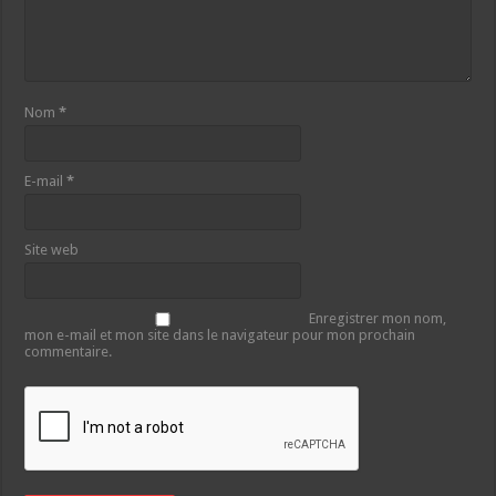
Nom
*
E-mail
*
Site web
Enregistrer mon nom,
mon e-mail et mon site dans le navigateur pour mon prochain
commentaire.