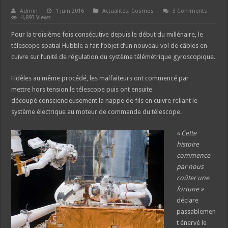
Admin
1 juin 2016
Actualités
,
Cosmos
3 Comments
4,893 Views
Pour la troisième fois consécutive depuis le début du millénaire, le
télescope spatial Hubble a fait l’objet d’un nouveau vol de câbles en
cuivre sur l’unité de régulation du système télémétrique gyroscopique.
Fidèles au même procédé, les malfaiteurs ont commencé par
mettre hors tension le télescope puis ont ensuite
découpé consciencieusement la nappe de fils en cuivre reliant le
système électrique au moteur de commande du télescope.
« Cette
histoire
commence
par nous
coûter une
fortune »
déclare
passablemen
t énervé le