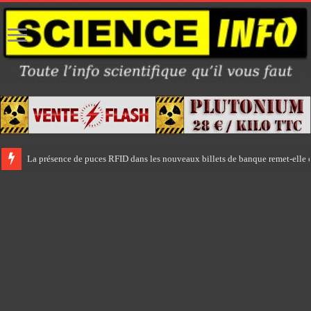
La présence de puces RFID dans les nouveaux billets de banque remet-elle e