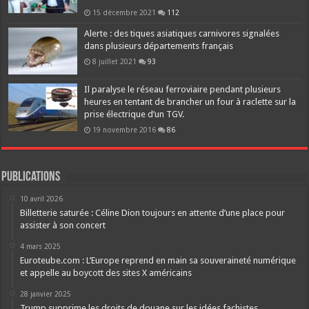
15 décembre 2021
112
Alerte : des tiques asiatiques carnivores signalées
dans plusieurs départements français
8 juillet 2021
93
Il paralyse le réseau ferroviaire pendant plusieurs
heures en tentant de brancher un four à raclette sur la
prise électrique d’un TGV.
19 novembre 2016
86
Publications
10 avril 2026
Billetterie saturée : Céline Dion toujours en attente d’une place pour
assister à son concert
4 mars 2025
Euroteube.com : L’Europe reprend en main sa souveraineté numérique
et appelle au boycott des sites X américains
28 janvier 2025
Trump supprime les droits de douane sur les idées fachistes