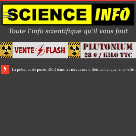
La présence de puces RFID dans les nouveaux billets de banque remet-elle e