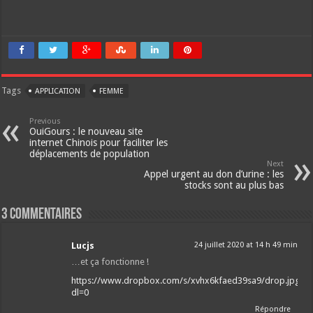
Tags
APPLICATION
FEMME
Previous
OuiGours : le nouveau site
internet Chinois pour faciliter les
déplacements de population
Next
Appel urgent au don d’urine : les
stocks sont au plus bas
3 Commentaires
Lucjs
24 juillet 2020 at 14 h 49 min
…et ça fonctionne !
https://www.dropbox.com/s/xvhx6kfaed39sa9/drop.jpg?
dl=0
Répondre