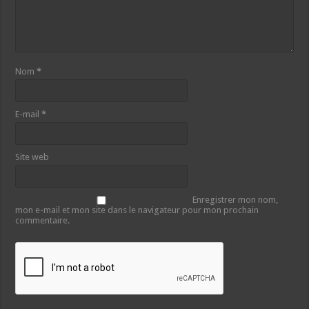
Nom
*
E-mail
*
Site web
Enregistrer mon nom,
mon e-mail et mon site dans le navigateur pour mon prochain
commentaire.