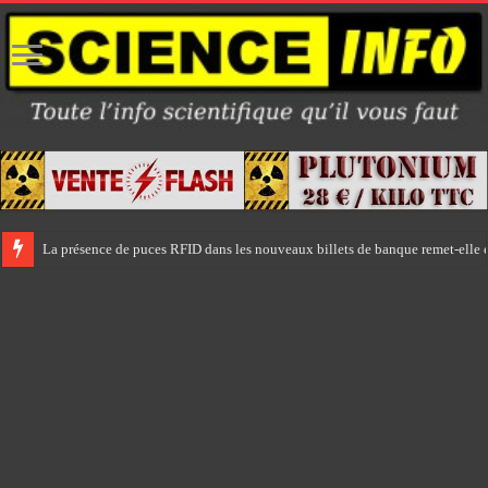
La présence de puces RFID dans les nouveaux billets de banque remet-elle e