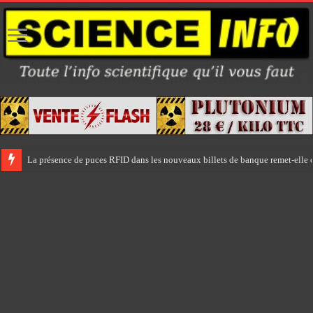
La présence de puces RFID dans les nouveaux billets de banque remet-elle e