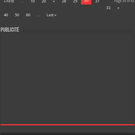
30
« First
...
10
20
«
28
29
31
Page 30 of 63
32
»
40
50
60
...
Last »
Publicité