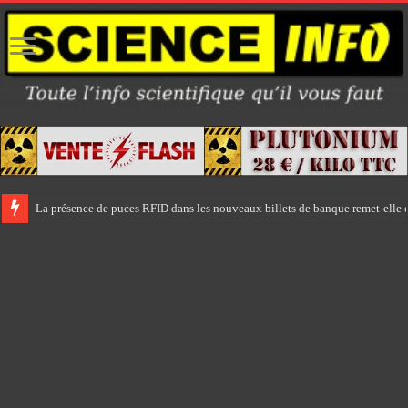
La présence de puces RFID dans les nouveaux billets de banque remet-elle e