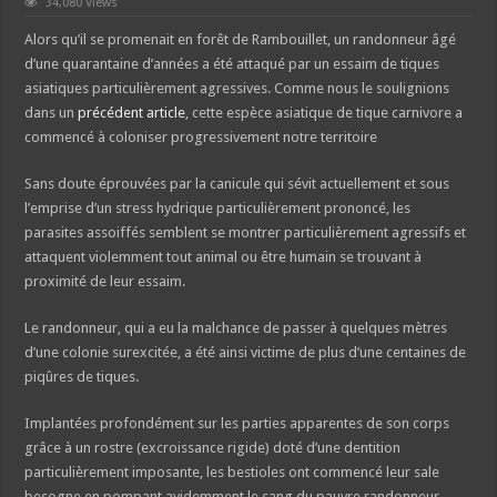
34,080 Views
Alors qu’il se promenait en forêt de Rambouillet, un randonneur âgé
d’une quarantaine d’années a été attaqué par un essaim de tiques
asiatiques particulièrement agressives. Comme nous le soulignions
dans un
précédent article
, cette espèce asiatique de tique carnivore a
commencé à coloniser progressivement notre territoire
Sans doute éprouvées par la canicule qui sévit actuellement et sous
l’emprise d’un stress hydrique particulièrement prononcé, les
parasites assoiffés semblent se montrer particulièrement agressifs et
attaquent violemment tout animal ou être humain se trouvant à
proximité de leur essaim.
Le randonneur, qui a eu la malchance de passer à quelques mètres
d’une colonie surexcitée, a été ainsi victime de plus d’une centaines de
piqûres de tiques.
Implantées profondément sur les parties apparentes de son corps
grâce à un rostre (excroissance rigide) doté d’une dentition
particulièrement imposante, les bestioles ont commencé leur sale
besogne en pompant avidemment le sang du pauvre randonneur.