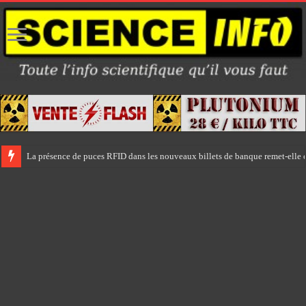
La présence de puces RFID dans les nouveaux billets de banque remet-elle e