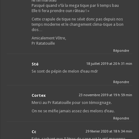
Ni tei marteau
Pasqué quand v’là la mega tique par li temps bau
Elle ti fera prendre oun râteau ! »
Cette crapule de tique ne sévit donc pas depuis nos
temps moderne et le changement clima-tique a bon
dos…
Amicalement Vôtre,
Pr Ratatouille
Répondre
Sté
18 juillet 2019 at 20 h 31 min
Se sont de pépin de melon d’eau mdr
Répondre
Cortex
23 novembre 2019 at 19 h 59 min
Merci au Pr Ratatouille pour son témoignage.
On ne se méfie jamais assez des melons d’eau.
Répondre
Cc
29 février 2020 at 18 h 34 min
Fake, sachant que 5 litres de sang est la qté moyenne