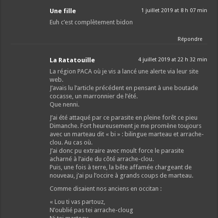
Une fille
1 juillet 2019 at 8 h 07 min
Euh c’est complètement bidon
Répondre
La Ratatouille
4 juillet 2019 at 22 h 32 min
La région PACA où je vis a lancé une alerte via leur site
web.
J’avais lu l’article précédent en pensant à une boutade
cocasse, un marronnier de l’été.
Que nenni.
J’ai été attaqué par ce parasite en pleine forêt ce pieu
Dimanche. Fort heureusement je me promène toujours
avec un marteau dit « bi » : bilingue marteau et arrache-
clou. Au cas où.
J’ai donc pu extraire avec moult force le parasite
acharné à l’aide du côté arrache-clou.
Puis, une fois à terre, la bête affamée chargeant de
nouveau, j’ai pu l’occire à grands coups de marteau.
Comme disaient nos anciens en occitan :
« Lou ti vas partouz,
N’oublié pas tei arrache-cloug