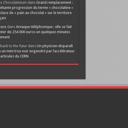
x Chocolatinium
dans
Grand remplacement :
iétante progression du terme « chocolatine »
 place de « pain au chocolat » sur le territoire
çais
cece
dans
Arnaque téléphonique : elle se fait
ster de 254 000 euros en quelques minutes
lement
back to the futur
dans
Un physicien disparaît
 un mini trou noir engendré par l’accélérateur
articules du CERN