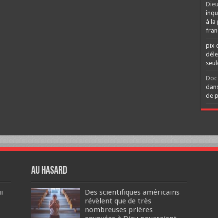
Dieu
inqu
à la
fran
pix 
déle
seu
Doc 
dans
de p
Au hasard
i
Des scientifiques américains
révèlent que de très
nombreuses prières