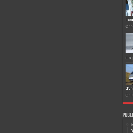
men
15
8 
d’un
19
Publi
1
B