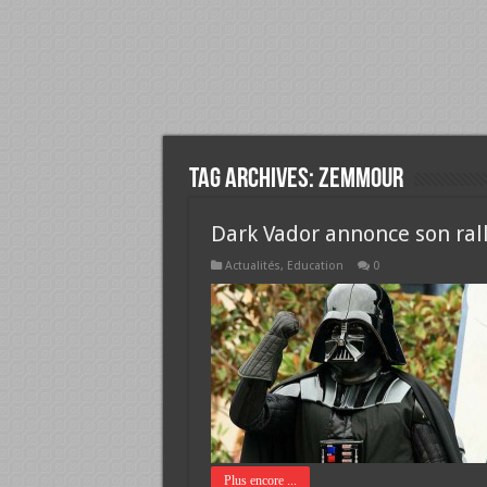
Tag Archives:
zemmour
Dark Vador annonce son ra
Actualités
,
Education
0
Plus encore ...