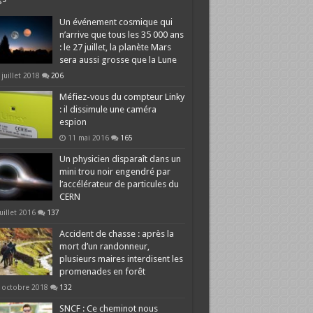
Un événement cosmique qui
n’arrive que tous les 35 000 ans
: le 27 juillet, la planète Mars
sera aussi grosse que la Lune
 juillet 2018
206
Méfiez-vous du compteur Linky
: il dissimule une caméra
espion
11 mai 2016
165
Un physicien disparaît dans un
mini trou noir engendré par
l’accélérateur de particules du
CERN
juillet 2016
137
Accident de chasse : après la
mort d’un randonneur,
plusieurs maires interdisent les
promenades en forêt
 octobre 2018
132
SNCF : Ce cheminot nous