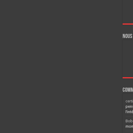
Nous
Comm
cert
pens
l’int
Bob
mont