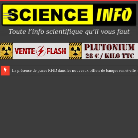
La présence de puces RFID dans les nouveaux billets de banque remet-elle e