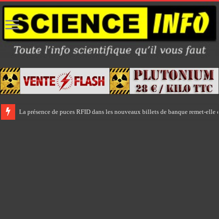
La présence de puces RFID dans les nouveaux billets de banque remet-elle e