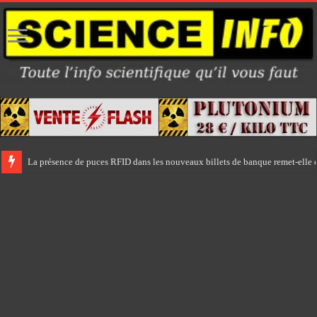
La présence de puces RFID dans les nouveaux billets de banque remet-elle e