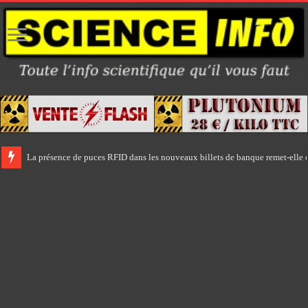
La présence de puces RFID dans les nouveaux billets de banque remet-elle e