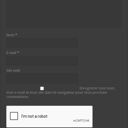
Nom
*
E-mail
*
Site web
Enregistrer mon nom,
mon e-mail et mon site dans le navigateur pour mon prochain
commentaire.