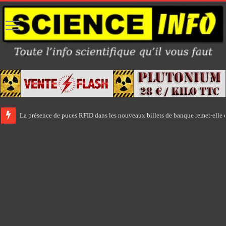
La présence de puces RFID dans les nouveaux billets de banque remet-elle e