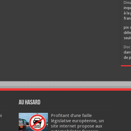
Dieu
inqu
à la
fran
pix 
déle
seu
Doc 
dans
de p
Au hasard
i
Profitant d’une faille
législative européenne, un
site internet propose aux