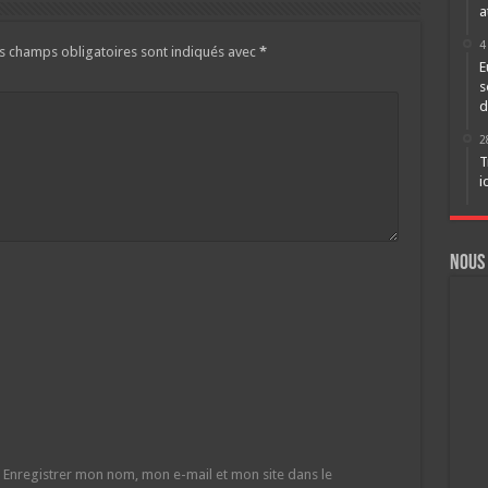
a
4
s champs obligatoires sont indiqués avec
*
E
s
d
2
T
i
Nous
Enregistrer mon nom, mon e-mail et mon site dans le