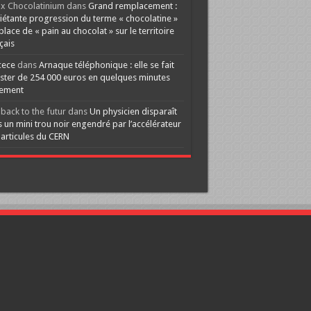
x Chocolatinium
dans
Grand remplacement :
iétante progression du terme « chocolatine »
 place de « pain au chocolat » sur le territoire
çais
cece
dans
Arnaque téléphonique : elle se fait
ster de 254 000 euros en quelques minutes
lement
back to the futur
dans
Un physicien disparaît
 un mini trou noir engendré par l’accélérateur
articules du CERN