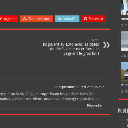
Google +
Stumbleupon
LinkedIn
Pinterest
men
15
Next
Ils jouent au Loto avec les dates
de décès de leurs enfants et
gagnent le gros lot !
8 
d’un
17 septembre 2019 at 23 h 55 min
19
emple sur la SNCF qui en supprimant les guichets dans les
matiques et les contrôleurs nous invite à voyager gratuitement.
Répondre
Publi
1
B