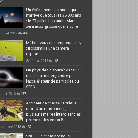
Un événement cosmique qui
n’arrive que tous les 35 000 ans
: le 27 juillet, la planète Mars
sera aussi grosse que la Lune
 juillet 2018
206
Méfiez-vous du compteur Linky
: il dissimule une caméra
espion
11 mai 2016
165
Un physicien disparaît dans un
mini trou noir engendré par
l’accélérateur de particules du
CERN
juillet 2016
137
Accident de chasse : après la
mort d’un randonneur,
plusieurs maires interdisent les
promenades en forêt
 octobre 2018
132
SNCF : Ce cheminot nous