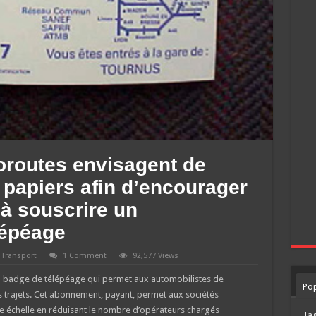
oroutes envisagent de
s papiers afin d’encourager
 à souscrire un
lépéage
,
Transport
1 Comment
92,577 Views
du badge de télépéage qui permet aux automobilistes de
Pop
s trajets. Cet abonnement, payant, permet aux sociétés
e échelle en réduisant le nombre d’opérateurs chargés
Ta