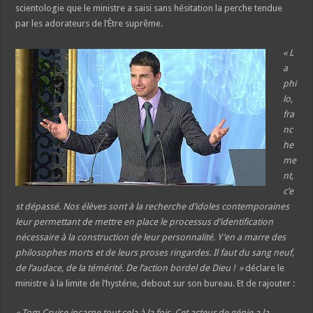
scientologie que le ministre a saisi sans hésitation la perche tendue
par les adorateurs de l’Être suprême.
« L
a
phi
lo,
fra
nc
he
me
nt,
c’e
st dépassé. Nos élèves sont à la recherche d’idoles contemporaines
leur permettant de mettre en place le processus d’identification
nécessaire à la construction de leur personnalité. Y’en a marre des
philosophes morts et de leurs proses ringardes. Il faut du sang neuf,
de l’audace, de la témérité. De l’action bordel de Dieu ! »
déclare le
ministre à la limite de l’hystérie, debout sur son bureau. Et de rajouter :
« Tom Cruise incarne tout cela à la fois. Cet acteur de génie a la