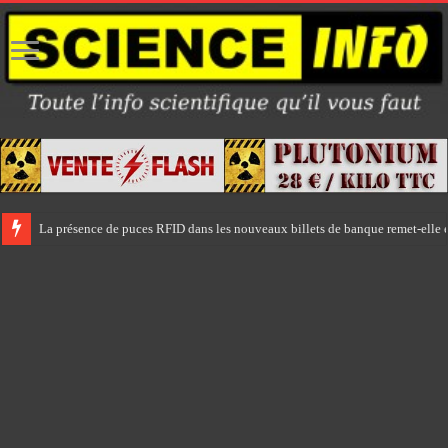
La présence de puces RFID dans les nouveaux billets de banque remet-elle e