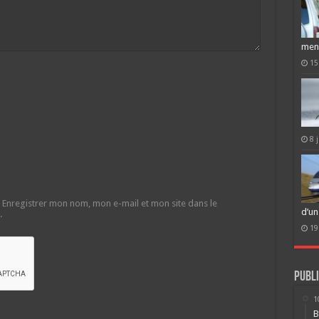
men
15
8 
Enregistrer mon nom, mon e-mail et mon site dans le
d’un
.
19
Publi
1
B