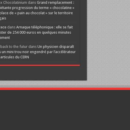
x Chocolatinium
dans
Grand remplacement :
iétante progression du terme « chocolatine »
 place de « pain au chocolat » sur le territoire
çais
cece
dans
Arnaque téléphonique : elle se fait
ster de 254 000 euros en quelques minutes
lement
back to the futur
dans
Un physicien disparaît
 un mini trou noir engendré par l’accélérateur
articules du CERN