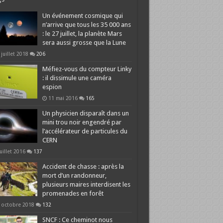
Un événement cosmique qui
n’arrive que tous les 35 000 ans
: le 27 juillet, la planète Mars
sera aussi grosse que la Lune
 juillet 2018
206
Méfiez-vous du compteur Linky
: il dissimule une caméra
espion
11 mai 2016
165
Un physicien disparaît dans un
mini trou noir engendré par
l’accélérateur de particules du
CERN
juillet 2016
137
Accident de chasse : après la
mort d’un randonneur,
plusieurs maires interdisent les
promenades en forêt
 octobre 2018
132
SNCF : Ce cheminot nous