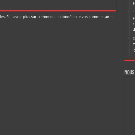
a
4
les.
En savoir plus sur comment les données de vos commentaires
E
s
d
2
T
i
Nous