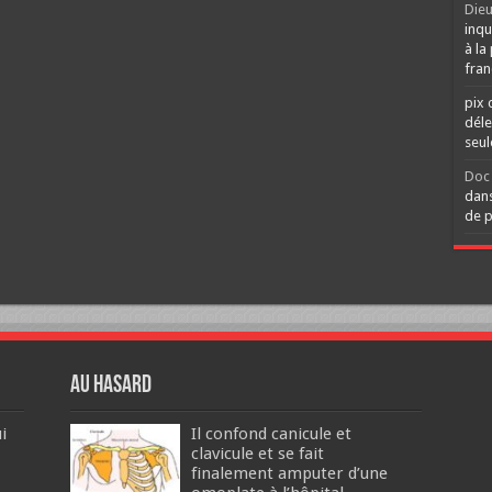
Dieu
inqu
à la
fran
pix 
déle
seu
Doc 
dans
de p
Au hasard
i
Il confond canicule et
clavicule et se fait
finalement amputer d’une