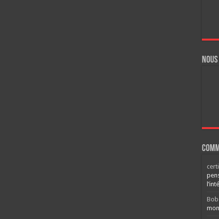
Nous
Comm
cert
pens
l’int
Bob
mont