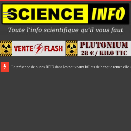
La présence de puces RFID dans les nouveaux billets de banque remet-elle e