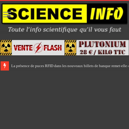
La présence de puces RFID dans les nouveaux billets de banque remet-elle e