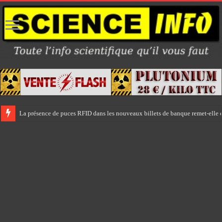
La présence de puces RFID dans les nouveaux billets de banque remet-elle e