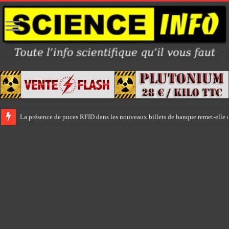
La présence de puces RFID dans les nouveaux billets de banque remet-elle e