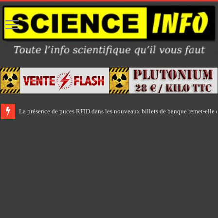
La présence de puces RFID dans les nouveaux billets de banque remet-elle e