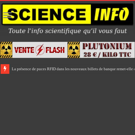
La présence de puces RFID dans les nouveaux billets de banque remet-elle e