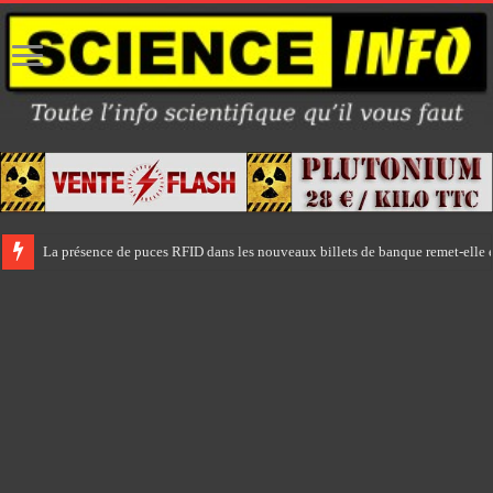
La présence de puces RFID dans les nouveaux billets de banque remet-elle e