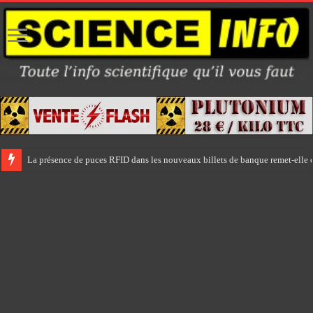
La présence de puces RFID dans les nouveaux billets de banque remet-elle e