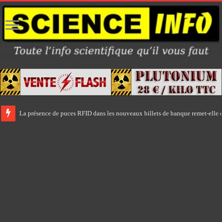
La présence de puces RFID dans les nouveaux billets de banque remet-elle e