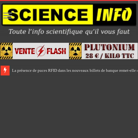
La présence de puces RFID dans les nouveaux billets de banque remet-elle e