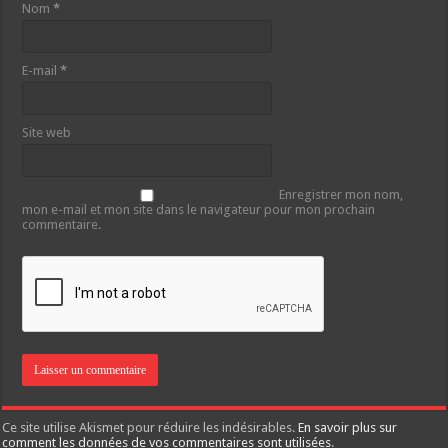
Nom
*
E-mail
*
Site web
Enregistrer mon nom,
mon e-mail et mon site dans le navigateur pour mon prochain
commentaire.
Ce site utilise Akismet pour réduire les indésirables.
En savoir plus sur
comment les données de vos commentaires sont utilisées
.