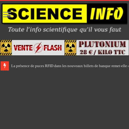
La présence de puces RFID dans les nouveaux billets de banque remet-elle e