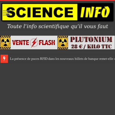
La présence de puces RFID dans les nouveaux billets de banque remet-elle e