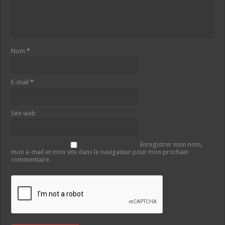
Nom
*
E-mail
*
Site web
Enregistrer mon nom,
mon e-mail et mon site dans le navigateur pour mon prochain
commentaire.