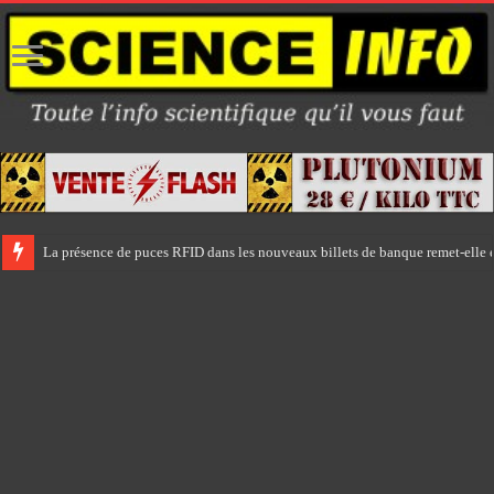
La présence de puces RFID dans les nouveaux billets de banque remet-elle e