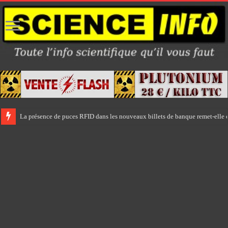
La présence de puces RFID dans les nouveaux billets de banque remet-elle e