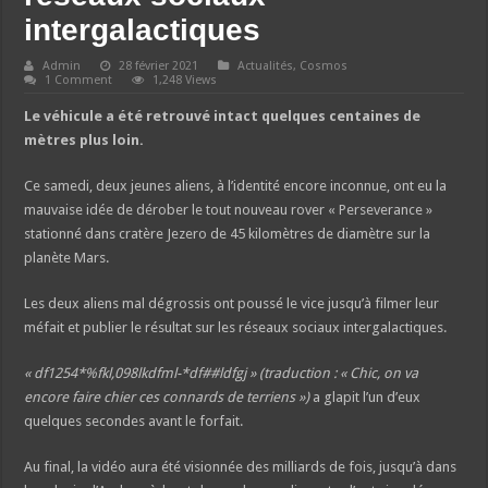
intergalactiques
Admin
28 février 2021
Actualités
,
Cosmos
1 Comment
1,248 Views
Le véhicule a été retrouvé intact quelques centaines de
mètres plus loin.
Ce samedi, deux jeunes aliens, à l’identité encore inconnue, ont eu la
mauvaise idée de dérober le tout nouveau rover « Perseverance »
stationné dans cratère Jezero de 45 kilomètres de diamètre sur la
planète Mars.
Les deux aliens mal dégrossis ont poussé le vice jusqu’à filmer leur
méfait et publier le résultat sur les réseaux sociaux intergalactiques.
« df1254*%fkl,098lkdfml-*df##ldfgj » (traduction : « Chic, on va
encore faire chier ces connards de terriens »)
a glapit l’un d’eux
quelques secondes avant le forfait.
Au final, la vidéo aura été visionnée des milliards de fois, jusqu’à dans