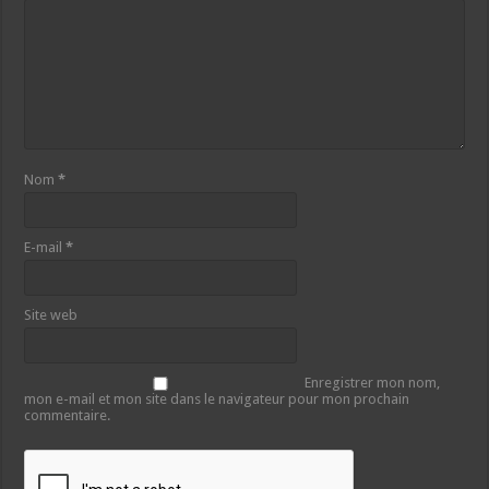
Nom
*
E-mail
*
Site web
Enregistrer mon nom,
mon e-mail et mon site dans le navigateur pour mon prochain
commentaire.