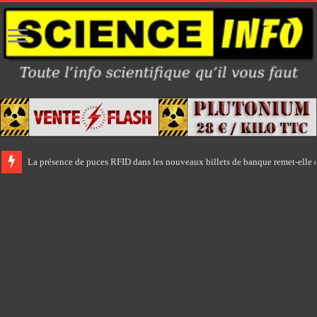
La présence de puces RFID dans les nouveaux billets de banque remet-elle e