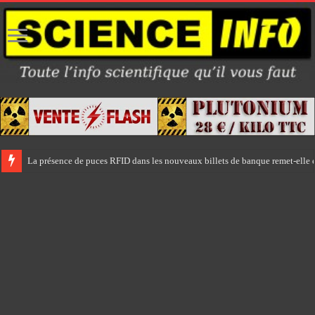
La présence de puces RFID dans les nouveaux billets de banque remet-elle e