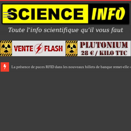
La présence de puces RFID dans les nouveaux billets de banque remet-elle e