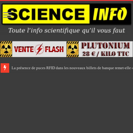
La présence de puces RFID dans les nouveaux billets de banque remet-elle e