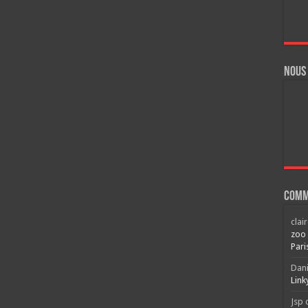
Nous
Comm
clai
zoo 
Pari
Dani
Link
Jsp