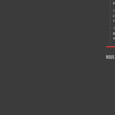
p
2
L
c
1
B
a
Nous