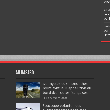
Vinc
Cav
rare
parf
cert
pens
l’int
Au hasard
i
De mystérieux monolithes
noirs font leur apparition au
bord des routes françaises
3 décembre 2020
Soucoupe volante : des