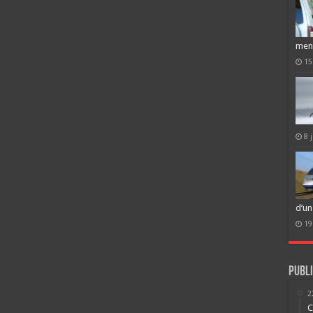
men
15
8 
d’un
19
Publi
2
C