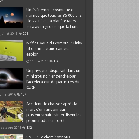
Un événement cosmique qui
n’arrive que tous les 35 000 ans
: le 27 juillet, la planète Mars
sera aussi grosse que la Lune
 juillet 2018
206
Méfiez-vous du compteur Linky
: il dissimule une caméra
espion
11 mai 2016
166
Un physicien disparaît dans un
mini trou noir engendré par
l’accélérateur de particules du
CERN
juillet 2016
137
Accident de chasse : après la
mort d’un randonneur,
plusieurs maires interdisent les
promenades en forêt
 octobre 2018
132
SNCF : Ce cheminot nous